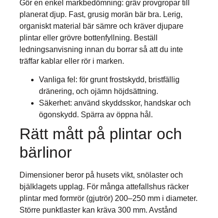
Gör en enkel markbedömning: gräv provgropar till
planerat djup. Fast, grusig morän bär bra. Lerig,
organiskt material bär sämre och kräver djupare
plintar eller grövre bottenfyllning. Beställ
ledningsanvisning innan du borrar så att du inte
träffar kablar eller rör i marken.
Vanliga fel: för grunt frostskydd, bristfällig
dränering, och ojämn höjdsättning.
Säkerhet: använd skyddsskor, handskar och
ögonskydd. Spärra av öppna hål.
Rätt mått på plintar och
bärlinor
Dimensioner beror på husets vikt, snölaster och
bjälklagets upplag. För många attefallshus räcker
plintar med formrör (gjutrör) 200–250 mm i diameter.
Större punktlaster kan kräva 300 mm. Avstånd