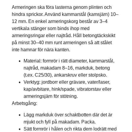
Armeringen ska föra lasterna genom plinten och
hindra sprickor. Använd kammarstål (kamsjärn) 10–
12 mm. En enkel armeringskorg består av 3–4
vertikala stänger som binds ihop med
armeringsringar eller najtråd. Håll betongtäckskikt
på minst 30–40 mm runt armeringen så att stålet
inte hamnar för nära kanten.
Material: formrör i rätt diameter, kammarstål,
najtråd, makadam 8–16, markduk, betong
(t.ex. C25/30), ankarskruv eller stolpsko.
Verktyg: jordborr eller grävare, vater/laser,
kap/avbitare, hink/spade, vibratorstav eller
armeringsjärn för stötning.
Arbetsgång:
Lägg markduk över schaktbotten där det är
mjukt och fyll på makadam. Packa.
Sätt formrör i hålen och rikta dem lodrätt med