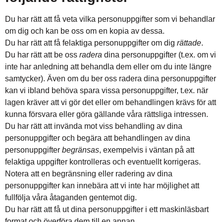
Du har rätt att få veta vilka personuppgifter som vi behandlar
om dig och kan be oss om en kopia av dessa.
Du har rätt att få felaktiga personuppgifter om dig
rättade
.
Du har rätt att be oss
radera
dina personuppgifter (t.ex. om vi
inte har anledning att behandla dem eller om du inte längre
samtycker). Även om du ber oss radera dina personuppgifter
kan vi ibland behöva spara vissa personuppgifter, t.ex. när
lagen kräver att vi gör det eller om behandlingen krävs för att
kunna försvara eller göra gällande våra rättsliga intressen.
Du har rätt att invända mot viss behandling av dina
personuppgifter och begära att behandlingen av dina
personuppgifter
begränsas
, exempelvis i väntan på att
felaktiga uppgifter kontrolleras och eventuellt korrigeras.
Notera att en begränsning eller radering av dina
personuppgifter kan innebära att vi inte har möjlighet att
fullfölja våra åtaganden gentemot dig.
Du har rätt att få ut dina personuppgifter i ett maskinläsbart
format och överföra dem till en annan